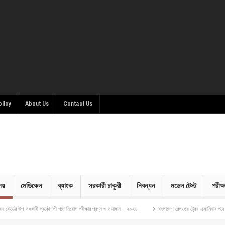
olicy
About Us
Contact Us
ালয়
মেডিকেল
ব্যাংক
সরকারী চাকুরী
নিবন্ধন
মডেল টেস্ট
পরীক্ষ
ারী প্রকৌশলী পদে নিয়োগ পরীক্ষার প্রশ্ন ও সমাধান – ২০২৬
বাংলাদেশ রেলওয়ে ট্রেন এক্সামিনার পদে নিয়োগ পরীক্ষার প