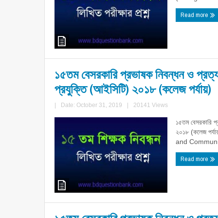
Read more
১৫তম বেসরকারি প্রভাষক নিবন্ধন ও প্রত্য
প্রযুক্তি (আইসিটি) ২০১৮ (কলেজ পর্যায়)
|
Date: October 31, 2019
|
20141 Views
১৫তম বেসরকারি প্র
২০১৮ (কলেজ পর
and Communic
Read more