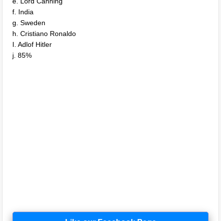
e. Lord Canning
f. India
g. Sweden
h. Cristiano Ronaldo
I. Adlof Hitler
j. 85%