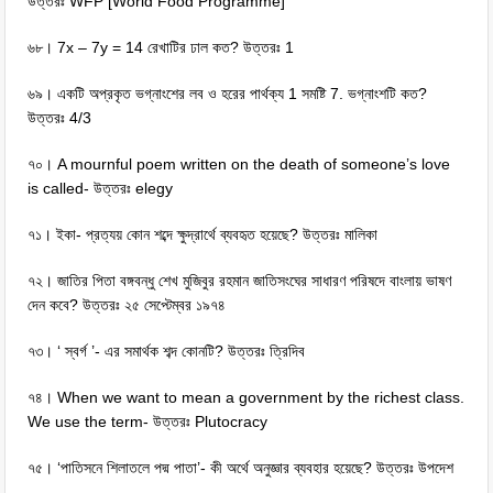
উত্তরঃ WFP [World Food Programme]
৬৮। 7x – 7y = 14 রেখাটির ঢাল কত? উত্তরঃ 1
৬৯। একটি অপ্রকৃত ভগ্নাংশের লব ও হরের পার্থক্য 1 সমষ্টি 7. ভগ্নাংশটি কত?
উত্তরঃ 4/3
৭০। A mournful poem written on the death of someone’s love
is called- উত্তরঃ elegy
৭১। ইকা- প্রত্যয় কোন শব্দে ক্ষুদ্রার্থে ব্যবহৃত হয়েছে? উত্তরঃ মালিকা
৭২। জাতির পিতা বঙ্গবন্ধু শেখ মুজিবুর রহমান জাতিসংঘের সাধারণ পরিষদে বাংলায় ভাষণ
দেন কবে? উত্তরঃ ২৫ সেপ্টেম্বর ১৯৭৪
৭৩। ‘ স্বর্গ ’- এর সমার্থক শব্দ কোনটি? উত্তরঃ ত্রিদিব
৭৪। When we want to mean a government by the richest class.
We use the term- উত্তরঃ Plutocracy
৭৫। ‘পাতিসনে শিলাতলে পদ্ম পাতা’- কী অর্থে অনুজ্ঞার ব্যবহার হয়েছে? উত্তরঃ উপদেশ