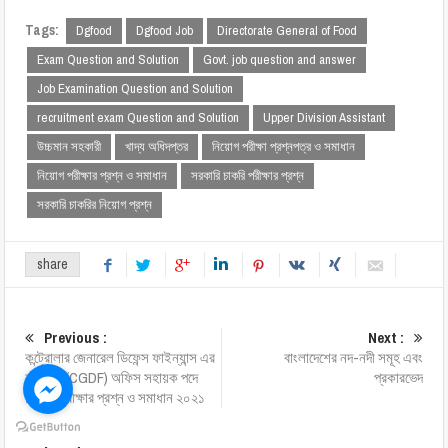
Tags:
Dgfood
Dgfood Job
Directorate General of Food
Exam Question and Solution
Govt. job question and answer
Job Examination Question and Solution
recruitment exam Question and Solution
Upper Division Assistant
উচ্চমান সহকারী
খাদ্য অধিদপ্তর
নিয়োগ পরীক্ষা প্রশ্নপত্র ও সমাধান
নিয়োগ পরীক্ষার প্রশ্ন ও সমাধান
সরকারি চাকরি পরীক্ষার প্রশ্ন
সরকারি চাকরির নিয়োগ প্রশ্ন
share
Previous :
Next :
কন্ট্রোলার জেনারেল ডিফেন্স ফাইন্যান্স এর
বাংলাদেশের নদ-নদী সমূহ এবং
কার্যালয় (CGDF) অফিস সহায়ক পদে
প্রকারভেদ
নিয়োগ পরীক্ষার প্রশ্ন ও সমাধান ২০২১