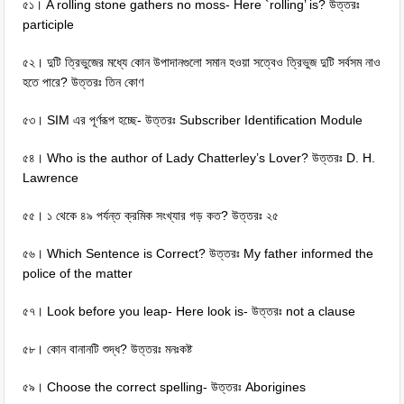
৫১। A rolling stone gathers no moss- Here `rolling’ is? উত্তরঃ
participle
৫২। দুটি ত্রিভুজের মধ্যে কোন উপাদানগুলো সমান হওয়া সত্বেও ত্রিভুজ দুটি সর্বসম নাও
হতে পারে? উত্তরঃ তিন কোণ
৫৩। SIM এর পূর্ণরূপ হচ্ছে- উত্তরঃ Subscriber Identification Module
৫৪। Who is the author of Lady Chatterley’s Lover? উত্তরঃ D. H.
Lawrence
৫৫। ১ থেকে ৪৯ পর্যন্ত ক্রমিক সংখ্যার গড় কত? উত্তরঃ ২৫
৫৬। Which Sentence is Correct? উত্তরঃ My father informed the
police of the matter
৫৭। Look before you leap- Here look is- উত্তরঃ not a clause
৫৮। কোন বানানটি শুদ্ধ? উত্তরঃ মনঃকষ্ট
৫৯। Choose the correct spelling- উত্তরঃ Aborigines