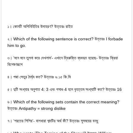
১। কোনটি অপিনিহিতির উদাহরণ? উত্তরঃ রাইত
২। Which of the following sentence is correct? উত্তরঃ I forbade
him to go.
৩। ‘মনে মনে তুলনা করে দেখলাম’- এখানে দ্বিরুক্তি ব্যবহৃত হয়েছে- উত্তরঃ ক্রিয়া
বিশেষণরূপে
৪। পদ্মা সেতুর দৈর্ঘ্য কত? উত্তরঃ ৬.১৫ কি.মি
৫। দুটি সংখ্যার অনুপাত 4: 3 এবং গসাগু 4 হলে বৃহত্তম সংখ্যাটি কত? উত্তরঃ 16
৬। Which of the following sets contain the correct meaning?
উত্তরঃ Antipathy = strong dislike
৭। ‘শরতের শিশির’- বাগধারা শব্দটির অর্থ কী? উত্তরঃ সুসময়ের বন্ধু