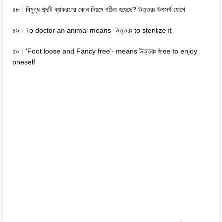
৪৮। বিমুগ্ধ শব্দটি ব্যাকরণের কোন নিয়মে গঠিত হয়েছে? উত্তরঃ উপসর্গ যোগে
৪৯। To doctor an animal means- উত্তরঃ to sterilize it
৫০। ‘Foot loose and Fancy free’- means উত্তরঃ free to enjoy
oneself