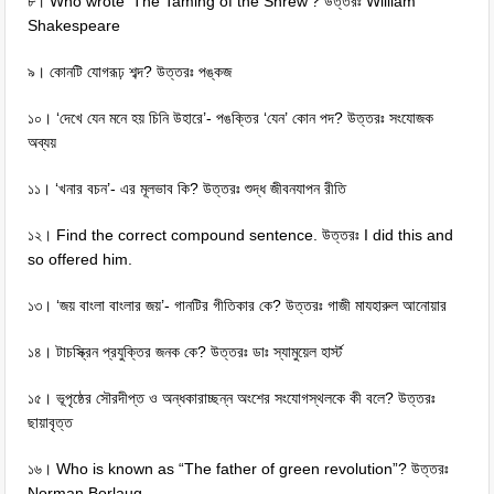
৮। Who wrote ‘The Taming of the Shrew’? উত্তরঃ William
Shakespeare
৯। কোনটি যোগরূঢ় শব্দ? উত্তরঃ পঙ্কজ
১০। ‘দেখে যেন মনে হয় চিনি উহারে’- পঙক্তির ‘যেন’ কোন পদ? উত্তরঃ সংযোজক
অব্যয়
১১। ‘খনার বচন’- এর মূলভাব কি? উত্তরঃ শুদ্ধ জীবনযাপন রীতি
১২। Find the correct compound sentence. উত্তরঃ I did this and
so offered him.
১৩। ‘জয় বাংলা বাংলার জয়’- গানটির গীতিকার কে? উত্তরঃ গাজী মাযহারুল আনোয়ার
১৪। টাচস্ক্রিন প্রযুক্তির জনক কে? উত্তরঃ ডাঃ স্যামুয়েল হার্স্ট
১৫। ভূপৃষ্ঠের সৌরদীপ্ত ও অন্ধকারাচ্ছন্ন অংশের সংযোগস্থলকে কী বলে? উত্তরঃ
ছায়াবৃত্ত
১৬। Who is known as “The father of green revolution”? উত্তরঃ
Norman Borlaug