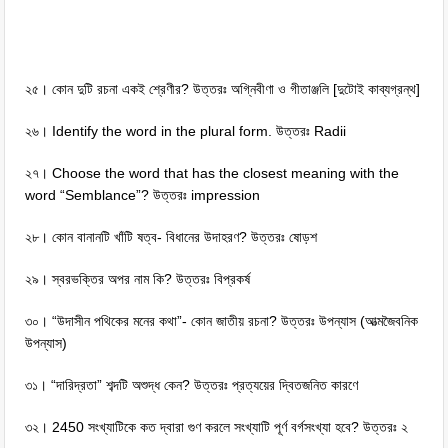
২৫। কোন দুটি রচনা একই শ্রেণীর? উত্তরঃ অগ্নিবীণা ও গীতাঞ্জলি [দুটোই কাব্যগ্রন্থ]
২৬। Identify the word in the plural form. উত্তরঃ Radii
২৭। Choose the word that has the closest meaning with the
word “Semblance”? উত্তরঃ impression
২৮। কোন বানানটি খাঁটি ষত্ব- বিধানের উদাহরণ? উত্তরঃ ষোড়শ
২৯। স্বরভক্তির অপর নাম কি? উত্তরঃ বিপ্রকর্ষ
৩০। “উদাসীন পথিকের মনের কথা”- কোন জাতীয় রচনা? উত্তরঃ উপন্যাস (আত্মজৈবনিক
উপন্যাস)
৩১। “দারিদ্রতা” শব্দটি অশুদ্ধ কেন? উত্তরঃ প্রত্যয়ের দ্বিতজনিত কারণে
৩২। 2450 সংখ্যাটিকে কত দ্বারা গুণ করলে সংখ্যাটি পূর্ণ বর্গসংখ্যা হবে? উত্তরঃ ২