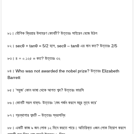
৮১। যৌগিক ক্রিয়ার উদাহরণ কোনটি? উত্তরঃ সাইরেন বেজে উঠল
৮২। secθ + tanθ = 5/2 হলে, secθ – tanθ এর মান কত? উত্তরঃ 2/5
৮৩। ৪ ÷ ০.১২৫ = কত? উত্তরঃ ৩২
৮৪। Who was not awarded the nobel prize? উত্তরঃ Elizabeth
Barrett
৮৫। ‘সবুজ’ কোন ভাষা থেকে আগত শব্দ? উত্তরঃ ফারসি
৮৬। কোনটি সরল বাক্য- উত্তরঃ ‘মেঘ গর্জন করলে ময়ূর নৃত্য করে’
৮৭। গ্রন্থাগার শব্দটি – উত্তরঃ স্বরসন্ধি
৮৮। একটি কাজ ৯ জন লোক ১২ দিনে করতে পারে। অতিরিক্ত ৩জন লোক নিয়োগ করলে