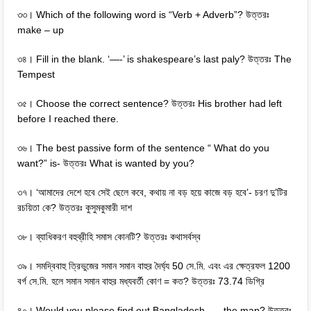
৩৩। Which of the following word is “Verb + Adverb”? উত্তরঃ
make – up
৩৪। Fill in the blank. ‘—-’ is shakespeare’s last paly? উত্তরঃ The
Tempest
৩৫। Choose the correct sentence? উত্তরঃ His brother had left
before I reached there.
৩৬। The best passive form of the sentence “ What do you
want?” is- উত্তরঃ What is wanted by you?
৩৭। ‘আমাদের দেশে হবে সেই ছেলে কবে, কথায় না বড় হয়ে কাজে বড় হবে’- চরণ দু’টির
রচয়িতা কে? উত্তরঃ কুসুমকুমারী দাশ
৩৮। ব্যাধিকরণ বহুব্রীহি সমাস কোনটি? উত্তরঃ কথাসর্বস্ব
৩৯। সমদ্বিবাহু ত্রিভুজের সমান সমান বাহুর দৈর্ঘ্য 50 সে.মি. এবং এর ক্ষেত্রফল 1200
বর্গ সে.মি. হলে সমান সমান বাহুর মধ্যবর্তী কোণ = কত? উত্তরঃ 73.74 ডিগ্রি
৪০। Would you please find out Bangladesh —- the map? উত্তরঃ