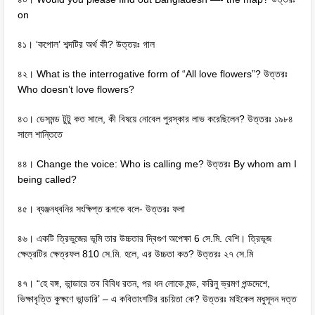
on
৪১। ‘কপোল’ শব্দটির অর্থ কী? উত্তরঃ গাল
৪২। What is the interrogative form of “All love flowers”? উত্তরঃ
Who doesn’t love flowers?
৪৩। ডেসমন্ড টুটু কত সালে, কী বিষয়ে নোবেল পুরস্কার লাভ করেছিলেন? উত্তরঃ ১৯৮৪
সালে শান্তিতে
৪৪। Change the voice: Who is calling me? উত্তরঃ By whom am I
being called?
৪৫। ব্যঞ্জনধ্বনির সংক্ষিপ্ত রূপকে বলে- উত্তরঃ ফলা
৪৬। একটি ত্রিভুজের ভূমি তার উচ্চতার দ্বিগুণ অপেক্ষা 6 সে.মি. বেশি। ত্রিভূজ
ক্ষেত্রটির ক্ষেত্রফল 810 সে.মি. হলে, এর উচ্চতা কত? উত্তরঃ ২৭ সে.মি
৪৭। “হে বঙ্গ, ভান্ডারে তব বিবিধ রতন, পর ধন লোকে মন্ড, করিনু ভ্রমণ পন্ডদেশে,
ভিক্ষাবৃত্তি কুক্ষণে ভান্ডারি’ – এ কবিতাংশটির রচয়িতা কে? উত্তরঃ মাইকেল মধুসূদন দত্ত