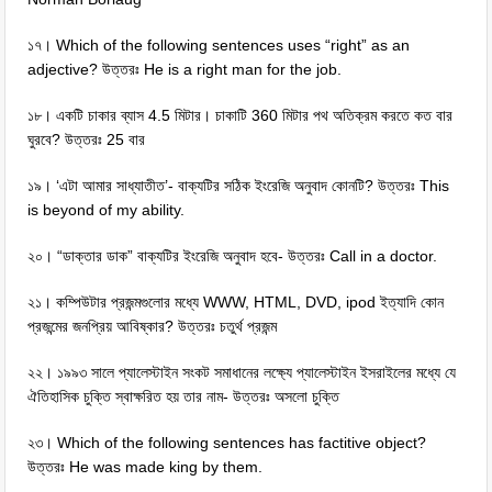
১৭। Which of the following sentences uses “right” as an
adjective? উত্তরঃ He is a right man for the job.
১৮। একটি চাকার ব্যাস 4.5 মিটার। চাকাটি 360 মিটার পথ অতিক্রম করতে কত বার
ঘুরবে? উত্তরঃ 25 বার
১৯। ‘এটা আমার সাধ্যাতীত’- বাক্যটির সঠিক ইংরেজি অনুবাদ কোনটি? উত্তরঃ This
is beyond of my ability.
২০। “ডাক্তার ডাক” বাক্যটির ইংরেজি অনুবাদ হবে- উত্তরঃ Call in a doctor.
২১। কম্পিউটার প্রজন্মগুলোর মধ্যে WWW, HTML, DVD, ipod ইত্যাদি কোন
প্রজন্মের জনপ্রিয় আবিষ্কার? উত্তরঃ চতুর্থ প্রজন্ম
২২। ১৯৯৩ সালে প্যালেস্টাইন সংকট সমাধানের লক্ষ্যে প্যালেস্টাইন ইসরাইলের মধ্যে যে
ঐতিহাসিক চুক্তি স্বাক্ষরিত হয় তার নাম- উত্তরঃ অসলো চুক্তি
২৩। Which of the following sentences has factitive object?
উত্তরঃ He was made king by them.