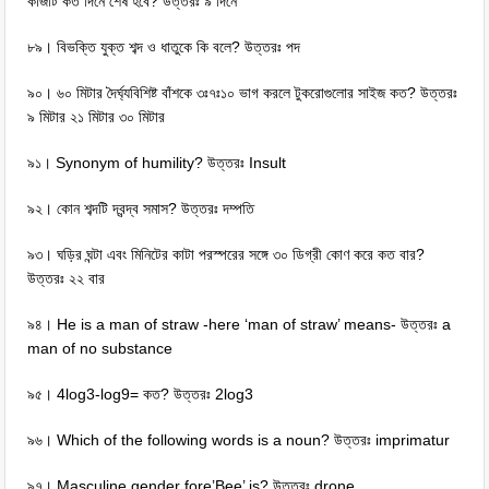
কাজটি কত দিনে শেষ হবে? উত্তরঃ ৯ দিনে
৮৯। বিভক্তি যুক্ত শব্দ ও ধাতুকে কি বলে? উত্তরঃ পদ
৯০। ৬০ মিটার দৈর্ঘ্যবিশিষ্ট বাঁশকে ৩ঃ৭ঃ১০ ভাগ করলে টুকরোগুলোর সাইজ কত? উত্তরঃ
৯ মিটার ২১ মিটার ৩০ মিটার
৯১। Synonym of humility? উত্তরঃ Insult
৯২। কোন শব্দটি দ্বন্দ্ব সমাস? উত্তরঃ দম্পতি
৯৩। ঘড়ির ঘন্টা এবং মিনিটের কাটা পরস্পরের সঙ্গে ৩০ ডিগ্রী কোণ করে কত বার?
উত্তরঃ ২২ বার
৯৪। He is a man of straw -here ‘man of straw’ means- উত্তরঃ a
man of no substance
৯৫। 4log3-log9= কত? উত্তরঃ 2log3
৯৬। Which of the following words is a noun? উত্তরঃ imprimatur
৯৭। Masculine gender fore’Bee’ is? উত্তরঃ drone