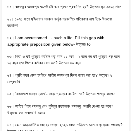
৬০। বঙ্গবন্ধুর অসমাপ্ত আত্মজীবনী কবে প্রথম প্রকাশিত হয়? উত্তরঃ জুন ২০১২ সালে
৬১। ১৯৭১ সালে মুজিবনগর সরকার কর্তৃক প্রকাশিত পত্রিকার নাম ছিল- উত্তরঃ
জয়বাংলা
৬২। I am accustomed—- such a life. Fill this gap with
appropriate preposition given below- উত্তরঃ to
৬৩। পিতা ও দুই পুত্রের বর্তমান গড় বয়স ২০ বছর। ২ বছর পর দুই পুত্রের গড় বয়স
১২ বছর হলে পিতার বর্তমান বয়স কত? উত্তরঃ ৪০ বছর
৬৪। প্রতি বছর কোন তারিখে জাতীয় জনসংখ্যা দিবস পালন করা হয়? উত্তরঃ ২
ফেব্রুয়ারি
৬৫। ‘বাংলাদেশ স্বপ্ন দ্যাখে’- কাব্য গ্রন্থের রচয়িতা কে? উত্তরঃ শামসুর রাহমান
৬৬। জাতির পিতা বঙ্গবন্ধু শেখ মুজিবুর রহমানকে ‘বঙ্গবন্ধু’ উপাধি দেওয়া হয় কবে?
উত্তরঃ ২৩ ফেব্রুয়ারি ১৯৬৯
৬৭। কোন আন্তর্জাতিক সাহায্য সংস্থা ২০২০ সালে শান্তিতে নোবেল পুরস্কার পেয়েছে?