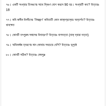
৭৬। একটি সংখ্যার তিনগুণের সাথে দ্বিগুণ যোগ করলে 90 হয়। সংখ্যাটি কত? উত্তরঃ
18
৭৭। কবি জসীম উদদীনের ‘নিমন্ত্রণ’ কবিতাটি কোন কাব্যগ্রন্থের অন্তর্গত? উত্তরঃ
ধানক্ষেত
৭৮। কোনটি তৎপুরুষ সমাসের উদাহরণ? উত্তরঃ বাগদত্তা (বাক্‌ দ্বারা দত্তা)
৭৯। অভিকর্ষজ ত্বরণের মান কোথায় সবচেয়ে বেশি? উত্তরঃ ভূপৃষ্ঠে
৮০। কোনটি সঠিক? উত্তরঃ মেঘপুঞ্জ