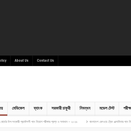
olicy
About Us
Contact Us
ালয়
মেডিকেল
ব্যাংক
সরকারী চাকুরী
নিবন্ধন
মডেল টেস্ট
পরীক্ষ
্রকৌশলী পদে নিয়োগ পরীক্ষার প্রশ্ন ও সমাধান – ২০২৬
বাংলাদেশ রেলওয়ে ট্রেন এক্সামিনার পদে নিয়োগ পরীক্ষার প্রশ্ন