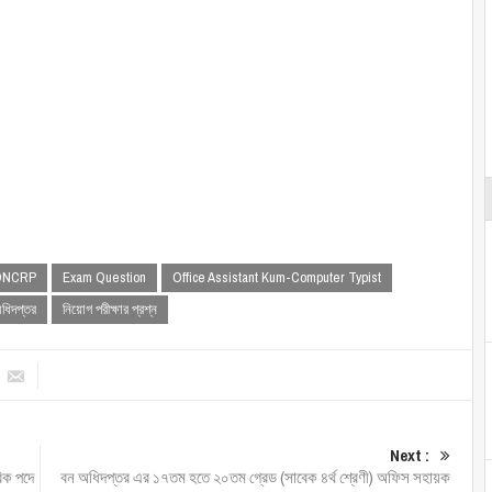
DNCRP
Exam Question
Office Assistant Kum-Computer Typist
অধিদপ্তর
নিয়োগ পরীক্ষার প্রশ্ন
Next :
িক পদে
বন অধিদপ্তর এর ১৭তম হতে ২০তম গ্রেড (সাবেক ৪র্থ শ্রেণী) অফিস সহায়ক