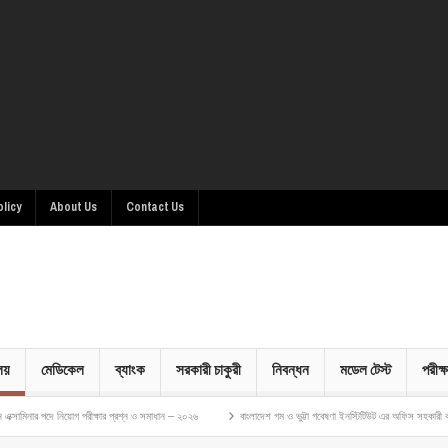
olicy
About Us
Contact Us
ালয়
মেডিকেল
ব্যাংক
সরকারী চাকুরী
নিবন্ধন
মডেল টেস্ট
পরীক্ষ
গ পরীক্ষার প্রশ্ন ও সমাধান – ২০২৬
বাংলাদেশ গম ও ভুট্টা গবেষণা ইনস্টিটিউট এর অফিস সহকারী কাম কম্পিউটার মুদ্রাক্