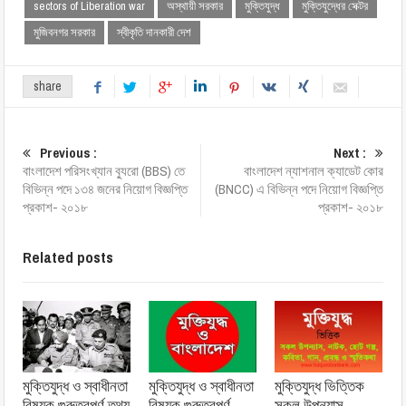
sectors of Liberation war
অস্থায়ী সরকার
মুক্তিযুদ্ধ
মুক্তিযুদ্ধের সেক্টর
মুজিবনগর সরকার
স্বীকৃতি দানকারী দেশ
share
Previous :
Next :
বাংলাদেশ পরিসংখ্যান ব্যুরো (BBS) তে
বাংলাদেশ ন্যাশনাল ক্যাডেট কোর
বিভিন্ন পদে ১৩৪ জনের নিয়োগ বিজ্ঞপ্তি
(BNCC) এ বিভিন্ন পদে নিয়োগ বিজ্ঞপ্তি
প্রকাশ- ২০১৮
প্রকাশ- ২০১৮
Related posts
মুক্তিযুদ্ধ ও স্বাধীনতা
মুক্তিযুদ্ধ ও স্বাধীনতা
মুক্তিযুদ্ধ ভিত্তিক
বিষয়ক গুরুত্বপূর্ণ তথ্য
বিষয়ক গুরুত্বপূর্ণ
সকল উপন্যাস,