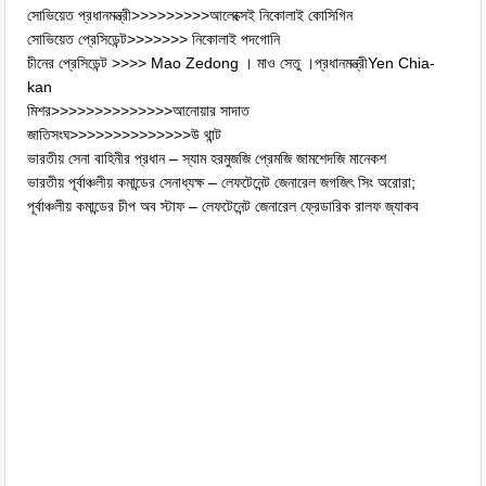
সোভিয়েত প্রধানমন্ত্রী>>>>>>>>>আলেক্সেই নিকোলাই কোসিগিন
সোভিয়েত প্রেসিডেন্ট>>>>>>> নিকোলাই পদগোনি
চীনের প্রেসিডেন্ট >>>> Mao Zedong । মাও সেতু ।প্রধানমন্ত্রীYen Chia-
kan
মিশর>>>>>>>>>>>>>>আনোয়ার সাদাত
জাতিসংঘ>>>>>>>>>>>>>>উ থান্ট
ভারতীয় সেনা বাহিনীর প্রধান – স্যাম হরমুজজি প্রেমজি জামশেদজি মানেকশ
ভারতীয় পূর্বাঞ্চলীয় কমান্ডের সেনাধ্যক্ষ – লেফটেনেন্ট জেনারেল জগজিৎ সিং অরোরা;
পূর্বাঞ্চলীয় কমান্ডের চীপ অব স্টাফ – লেফটেনেন্ট জেনারেল ফ্রেডারিক রালফ জ্যাকব