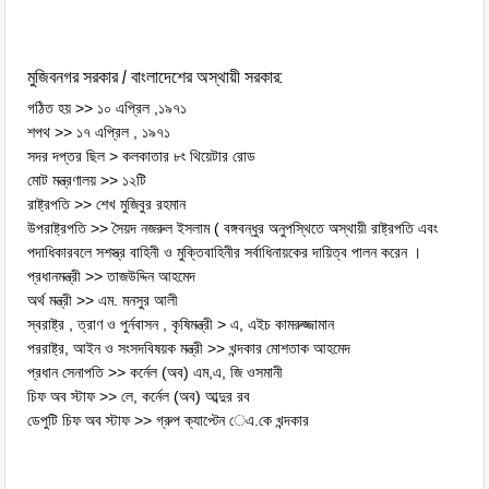
মুজিবনগর সরকার / বাংলাদেশের অস্থায়ী সরকার:
গঠিত হয় >> ১০ এপ্রিল ,১৯৭১
শপথ >> ১৭ এপ্রিল , ১৯৭১
সদর দপ্তর ছিল > কলকাতার ৮ং থিয়েটার রোড
মোট মন্ত্রণালয় >> ১২টি
রাষ্ট্রপতি >> শেখ মুজিবুর রহমান
উপরাষ্ট্রপতি >> সৈয়দ নজরুল ইসলাম ( বঙ্গবন্ধুর অনুপস্থিতে অস্থায়ী রাষ্ট্রপতি এবং
পদাধিকারবলে সশস্ত্র বাহিনী ও মুক্তিবাহিনীর সর্বাধিনায়কের দায়িত্ব পালন করেন ।
প্রধানমন্ত্রী >> তাজউদ্দিন আহমেদ
অর্থ মন্ত্রী >> এম. মনসুর আলী
স্বরাষ্ট্র , ত্রাণ ও পুর্নবাসন , কৃষিমন্ত্রী > এ, এইচ কামরুজ্জামান
পররাষ্ট্র, আইন ও সংসদবিষয়ক মন্ত্রী >> খন্দকার মোশতাক আহমেদ
প্রধান সেনাপতি >> কর্নেল (অব) এম,এ, জি ওসমানী
চিফ অব স্টাফ >> লে, কর্নেল (অব) আব্দুর রব
ডেপুটি চিফ অব স্টাফ >> গ্রুপ ক্যাপ্টেন েএ.কে খন্দকার