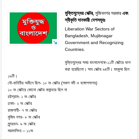
মুক্তিযুদ্ধের সেক্টর,
মুজিবনগর সরকার
এবং
স্বীকৃতি দানকারী দেশসমূহঃ
Liberation War Sectors of
Bangladesh, Mujibnagar
Government and Recognizing
Countries.
মুক্তিযুদ্ধের সময় বাংলাদেশকে-১১টি সেক্টরে ভাগ
করা হয়েছিলো। সাব সেক্টর ৬৪টি। মহকুমা ছিল
১৯টি।
নৌ-বাহিনীর অধীনে ছিল- ১০ নং সেক্টর (সকল নদী ও বঙ্গোপসাগর)
১০ নং সেক্টরে কোনো সেক্টর কমান্ডার ছিল না
চট্টগ্রাম- ১ নং সেক্টর
ঢাকা- ২ নং সেক্টর
রাজশাহী- ৭ নং সেক্টর
মুজিব নগর- ৮ নং সেক্টর
সুন্দরবন- ৯ নং সেক্টর
ময়মনসিংহ – ১১নং