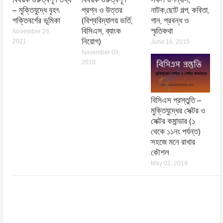
– মুক্তিযুদ্ধে বৃহৎ
প্রশ্ন ও উত্তর
নাটক,ছোট গল্প, কবিতা,
শক্তিবর্গের ভূমিকা
(বিশ্ববিদ্যালয় ভর্তি,
গান, প্রবন্ধ ও
বিসিএস, ব্যাংক
স্মৃতিকথা
November 26,
নিয়োগ)
2021
June 16, 2019
November 09,
2019
বিসিএস প্রস্তুতি –
মুক্তিযুদ্ধের সেক্টর ও
সেক্টর কমান্ডার (১
থেকে ১১নং পর্যন্ত)
সহজে মনে রাখার
কৌশল
May 02, 2019