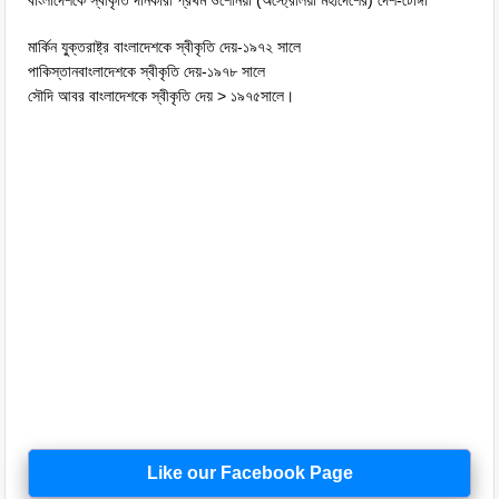
বাংলাদেশকে স্বীকৃতি দানকারী প্রথম ওশেনিয়া (অস্ট্রেলিয়া মহাদেশের) দেশ-টোঙ্গা
মার্কিন যু্ক্তরাষ্ট্র বাংলাদেশকে স্বীকৃতি দেয়-১৯৭২ সালে
পাকিস্তানবাংলাদেশকে স্বীকৃতি দেয়-১৯৭৮ সালে
সৌদি আবর বাংলাদেশকে স্বীকৃতি দেয় > ১৯৭৫সালে।
Like our Facebook Page