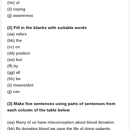
(hh) of
(ii) coping
(jj) awareness
(2) Fill in the blanks with suitable words
(aa) refers
(bb) the
(cc) on
(dd) position
(ee) but
(ff) by
(gg) all
(hh) be
(ii) means/dint
(jj) can
(3) Make five sentences using parts of sentences from
each column of the table below
(aa) Many of us have misconception about blood donation.
(bb) By donating blood we save the life of dying patients.