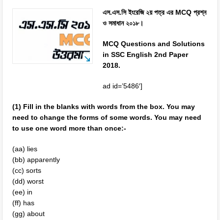
এস.এস.সি ইংরেজি ২য় পত্র এর MCQ প্রশ্ন
ও সমাধান ২০১৮।
MCQ Questions and Solutions
in SSC English 2nd Paper
2018.
ad id=’5486′]
(1) Fill in the blanks with words from the box. You may
need to change the forms of some words. You may need
to use one word more than once:-
(aa) lies
(bb) apparently
(cc) sorts
(dd) worst
(ee) in
(ff) has
(gg) about