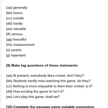
(aa) generally
(bb) lovers
(cc) outside
(dd) hardly
(ee) valuable
(ff) various
(gg) beautiful
(hh) measurement
(ii) careful
(jj) repentant
(9) Make tag questions of these statements
(aa) At present, everybody likes cricket, don’t they?
(bb) Students hardly miss watching this game, do they?
(cc) Nothing is more enjoyable to them than cricket, is it?
(dd) How exciting the game is! isn’t it?
(ee) Let’s play this game, shall we?
(10) Complete the passage using suitable connectors