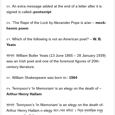
৫৫. An extra message added at the end of a letter after it is
signed is called–
postscript
৫৬. ‘The Rape of the Lock by Alexander Pope is a/an –
mock-
heroic poem
৫৭. Which of the following is not an American poet? –
W. B.
Yeats
ব্যাখ্যা: William Butler Yeats (13 June 1865 – 28 January 1939)
was an Irish poet and one of the foremost figures of 20th-
century literature.
৫৮. William Shakespeare was born in–
1564
৫৯. Tennyson’s ‘In Memoriam’ is an elegy on the death of –
Arthur Henry Hallam
ব্যাখ্যা: Tennyson’s ‘In Memoriam’ is an elegy on the death of-
Arthur Henry Hallam.n elegy মানে শোক কবিতা । প্রিয় ক্যামব্রিজ বন্ধুর