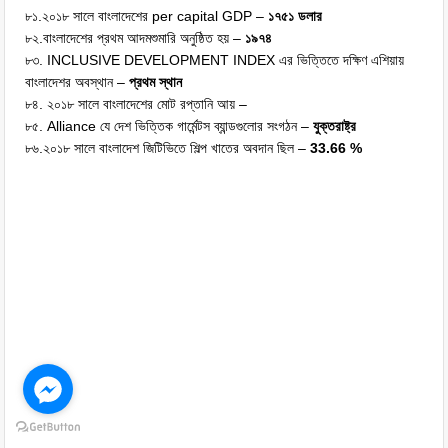
৮১.২০১৮ সালে বাংলাদেশের per capital GDP –
১৭৫১ ডলার
৮২.বাংলাদেশের প্রথম আদমশুমারি অনুষ্ঠিত হয় –
১৯৭৪
৮৩. INCLUSIVE DEVELOPMENT INDEX এর ভিত্তিতে দক্ষিণ এশিয়ায়
বাংলাদেশর অবস্থান –
প্রথম স্থান
৮৪. ২০১৮ সালে বাংলাদেশের মোট রপ্তানি আয় –
৮৫. Alliance যে দেশ ভিত্তিক গার্মেন্টস ব্যান্ডগুলোর সংগঠন –
যুক্তরাষ্ট্র
৮৬.২০১৮ সালে বাংলাদেশ জিটিভিতে শিল্প খাতের অবদান ছিল –
33.66 %