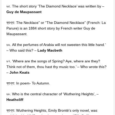
৬৫. The short story ‘The Diamond Necklace’ was written by –
Guy de Maupassant
ব্যাখ্যা: The Necklace” or “The Diamond Necklace” (French: La
Parure) is an 1884 short story by French writer Guy de
Maupassant.
৬৬. All the perfumes of Arabia will not sweeten this little hand.’
– Who said this? –
Lady Macbeth
৬৭. ‘Where are the songs of Spring? Aye, where are they?
Think not of them, thou hast thy music too.’ – Who wrote this?
–
John Keats
ব্যাখ্যা: In poem- To Autumn.
৬৮. Who is the central character of ‘Wuthering Heights’, –
Heathcliff
ব্যাখ্যা: Wuthering Heights, Emily Brontë’s only novel, was