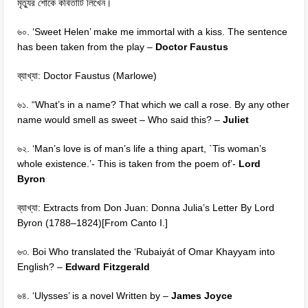
মৃত্যুর শোকে কবিতাটি লিখেন।
৬০. ‘Sweet Helen’ make me immortal with a kiss. The sentence
has been taken from the play –
Doctor Faustus
ব্যাখ্যা: Doctor Faustus (Marlowe)
৬১. “What’s in a name? That which we call a rose. By any other
name would smell as sweet – Who said this? –
Juliet
৬২. ‘Man’s love is of man’s life a thing apart, `Tis woman’s
whole existence.’- This is taken from the poem of’-
Lord
Byron
ব্যাখ্যা: Extracts from Don Juan: Donna Julia’s Letter By Lord
Byron (1788–1824)[From Canto I.]
৬৩. Boi Who translated the ‘Rubaiyát of Omar Khayyam into
English? –
Edward Fitzgerald
৬৪. ‘Ulysses’ is a novel Written by –
James Joyce