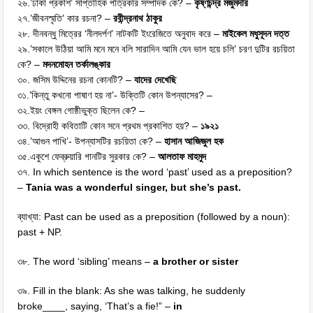
২৬.’ঢাকা প্রকাশ’ সাপ্তাহিক পত্রিকার সম্পাদক কে? –
কৃষ্ণচন্দ্র মজুমদার
২৭.’জীবনস্মৃতি’ কার রচনা? –
রবীন্দ্রনাথ ঠাকুর
২৮. দীনবন্ধু মিত্রের ‘নীলদর্পণ’ নাটকটি ইংরেজিতে অনুবাদ করে –
মাইকেল মধুসূদন দত্ত
২৯.’সকালে উঠিয়া আমি মনে মনে বলি সারাদিন আমি যেন ভাল হয়ে চলি’ চরণ দুটির রচয়িতা
কে? –
মদনমোহন তর্কালঙ্কার
৩০. জসিম উদ্দিনের রচনা কোনটি? –
যাদের দেখেছি
৩১.’কিন্তু কখনো পাষাণ হয় না’- উক্তিটি কোন উপন্যাসের? –
৩২.ইয়ং বেঙ্গল গোষ্ঠীভুক্ত ছিলেন কে? –
৩৩. বিদ্রোহী কবিতাটি কোন সনে প্রথম প্রকাশিত হয়? –
১৯২১
৩৪.’আগুন পাখি’- উপন্যাসটির রচয়িতা কে? –
হাসান আজিজুল হক
৩৫.একুশে ফেব্রুয়ারি গানটির সুরকার কে? –
আলতাফ মাহমুদ
৩৭. In which sentence is the word ‘past’ used as a preposition?
–
Tania was a wonderful singer, but she’s past.
ব্যাখ্যা: Past can be used as a preposition (followed by a noun):
past + NP.
৩৮. The word ‘sibling’ means –
a brother or sister
৩৯. Fill in the blank: As she was talking, he suddenly
broke____, saying, ‘That’s a fie!” –
in