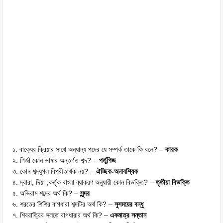
১. বাক্যের ক্রিয়ার সাথে অন্যান্য পদের যে সম্পর্ক তাকে কি বলে? –
কারক
২. গির্জা কোন ভাষার অন্তর্গত শব্দ? –
পর্তুগিজ
৩. কোন শব্দযুগল বিপরীতার্থক নয়? –
ঐচ্ছিক-অনাবশ্যিক
৪. দ্বারা, দিয়া ,কর্তৃক বাংলা ব্যাকরণ অনুযায়ী কোন বিভক্তি? –
তৃতীয়া বিভক্তি
৫. অভিরাম শব্দের অর্থ কি? –
সুন্দর
৬. শরতের শিশির বাগধারা শব্দটির অর্থ কি? –
সুসময়ের বন্ধু
৭. শিবরাত্রির সলতে বাগধারার অর্থ কি? –
একমাত্র সন্তান