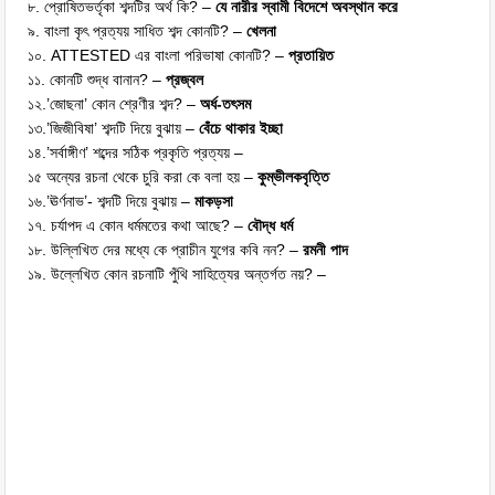
৮. প্রোষিতভর্তৃকা শব্দটির অর্থ কি? –
যে নারীর স্বামী বিদেশে অবস্থান করে
৯. বাংলা কৃৎ প্রত্যয় সাধিত শব্দ কোনটি? –
খেলনা
১০. ATTESTED এর বাংলা পরিভাষা কোনটি? –
প্রতায়িত
১১. কোনটি শুদ্ধ বানান? –
প্রজ্বল
১২.’জোছনা’ কোন শ্রেণীর শব্দ? –
অর্ধ-তৎসম
১৩.’জিজীবিষা’ শব্দটি দিয়ে বুঝায় –
বেঁচে থাকার ইচ্ছা
১৪.’সর্বাঙ্গীণ’ শব্দের সঠিক প্রকৃতি প্রত্যয় –
১৫ অন্যের রচনা থেকে চুরি করা কে বলা হয় –
কুম্ভীলকবৃত্তি
১৬.’ঊর্ণনাভ’- শব্দটি দিয়ে বুঝায় –
মাকড়সা
১৭. চর্যাপদ এ কোন ধর্মমতের কথা আছে? –
বৌদ্ধ ধর্ম
১৮. উল্লিখিত দের মধ্যে কে প্রাচীন যুগের কবি নন? –
রমনী পাদ
১৯. উল্লেখিত কোন রচনাটি পুঁথি সাহিত্যের অন্তর্গত নয়? –