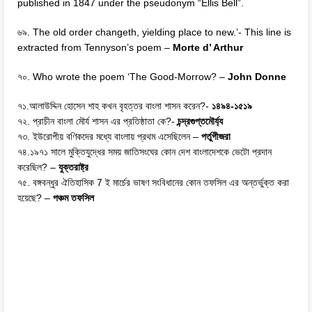
published in 1847 under the pseudonym “Ellis Bell”.
৬৯. The old order changeth, yielding place to new.’- This line is
extracted from Tennyson’s poem –
Morte d’ Arthur
৭০. Who wrote the poem ‘The Good-Morrow? –
John Donne
৭১.আলাউদ্দিন হোসেন শাহ কখন বৃহত্তর বাংলা শাসন করেন?-
১৪৯৪-১৫১৯
৭২. প্রাচীন বাংলা মৌর্য শাসন এর প্রতিষ্ঠাতা কে?-
চন্দ্রগুপ্তমৌর্য্য
৭৩. ইউরোপীয় বণিকদের মধ্যে বাংলায় প্রথম এসেছিলেন –
পর্তুগীজরা
৭৪.১৯৭১ সালে মুক্তিযুদ্ধের সময় জাতিসংঘের কোন দেশ বাংলাদেশকে ভেটো প্রদান
করেছিল? –
যুক্তরাষ্ট্র
৭৫. বঙ্গবন্ধুর ঐতিহাসিক 7 ই মার্চের ভাষণ সংবিধানের কোন তফসিল এর অন্তর্ভুক্ত করা
হয়েছে? –
পঞ্চম তফসিল