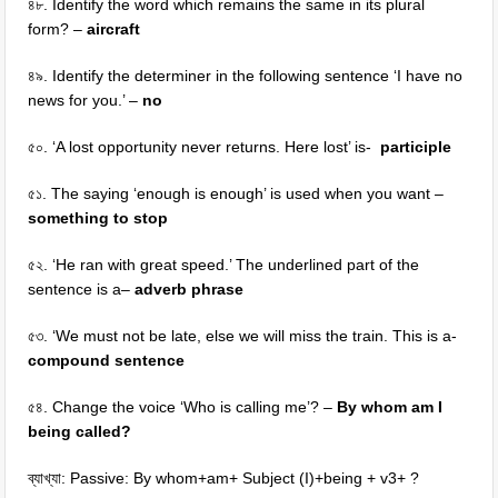
৪৮. Identify the word which remains the same in its plural
form? –
aircraft
৪৯. Identify the determiner in the following sentence ‘I have no
news for you.’ –
no
৫০. ‘A lost opportunity never returns. Here lost’ is-
participle
৫১. The saying ‘enough is enough’ is used when you want –
something to stop
৫২. ‘He ran with great speed.’ The underlined part of the
sentence is a–
adverb phrase
৫৩. ‘We must not be late, else we will miss the train. This is a-
compound sentence
৫৪. Change the voice ‘Who is calling me’? –
By whom am I
being called?
ব্যাখ্যা: Passive: By whom+am+ Subject (I)+being + v3+ ?