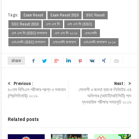
Tags:
Exam Result
Exam Result 2019
SSC Result
SSC Result 2019
এস এস সি
এস এস সি (SSC)
এস এস সি (SSC) ফলাফল
এস এস সি ২০১৯
এসএসসি
এসএসসি (SSC) ফলাফল
এসএসসি ফলাফল
এসএসসি ফলাফল ২০১৯
share
Previous :
Next :
৪০তম বিসিএস পরীক্ষার প্রশ্ন ও সমাধান
সোনালী ও জনতা ব্যাংক লিমিটেড এর
(প্রিলিমিনারি) ২০১৯
অফিসার (আইটি/আইসিটি) পদে
ব্যবহারিক পরীক্ষার সময়সূচি ২০১৯
Related posts