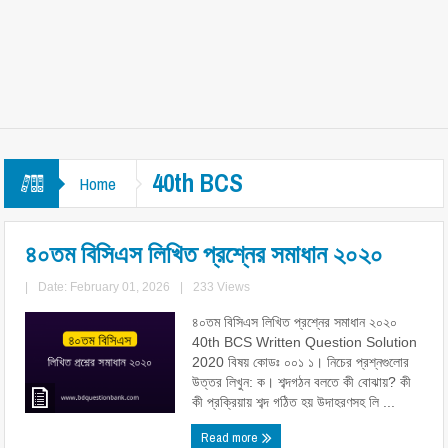
40th BCS
Home
৪০তম বিসিএস লিখিত প্রশ্নের সমাধান ২০২০
|
Date: February 01, 2026
|
233 Views
৪০তম বিসিএস লিখিত প্রশ্নের সমাধান ২০২০
40th BCS Written Question Solution
2020 বিষয় কোডঃ ০০১ ১। নিচের প্রশ্নগুলাের
উত্তর লিখুন: ক। শব্দগঠন বলতে কী বােঝায়? কী
কী প্রক্রিয়ায় শব্দ গঠিত হয় উদাহরণসহ লি ...
Read more