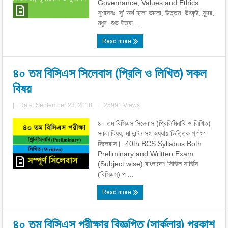
Governance, Values ​​and Ethics
সুশাসনঃ সু' অর্থ হলো ভালো, উত্তম, উৎকৃষ্ট, সুন্দর,
মধুর, শুভ ইত্যা ...
Read more
৪০ তম বিসিএস সিলেবাস (প্রিলি ও লিখিত) সকল
বিষয়
|
Date: September 23, 2018
|
25991 Views
৪০ তম বিসিএস সিলেবাস (প্রিলিমিনারি ও লিখিত)
সকল বিষয়, মানবন্টন সহ অধ্যায় ভিত্তিক পূর্ণাংগ
সিলেবাস। 40th BCS Syllabus Both
Preliminary and Written Exam
(Subject wise) বাংলাদেশ সিভিল সার্ভিস
(বিসিএস) প ...
Read more
৪০ তম বিসিএস পরীক্ষার বিজ্ঞপ্তি (সার্কুলার) প্রকাশ