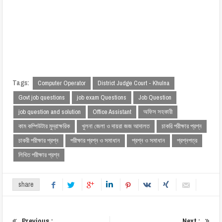
Tags:
Computer Operator
District Judge Court - Khulna
Govt job questions
job exam Questions
Job Question
job question and solution
Office Assistant
অফিস সহকারী
কাম কম্পিউটার মুদ্রাক্ষরিক
খুলনা জেলা ও দায়রা জজ আদালত
চাকরি পরীক্ষার প্রশ্ন
চাকরী পরীক্ষার প্রশ্ন
পরীক্ষার প্রশ্ন ও সমাধান
প্রশ্ন ও সমাধান
প্রশ্নপত্র
লিখিত পরীক্ষার প্রশ্ন
share
Previous :
Next :