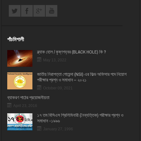
পাঁচমিশালী
ব্ল্যাক হোল / কৃষ্ণগহ্বর (BLACK HOLE) কি ?
May 13, 2022
জাতীয় নিরাপত্তা গোয়েন্দা (NSI) এর ফিল্ড অফিসার পদে নিয়োগ
পরীক্ষার প্রশ্ন ও সমাধান – ২০২১
October 09, 2021
ব্যাকরণ পাঠের প্রয়োজনীয়তা
April 23, 2016
১৭ তম বিসিএস প্রি‌লি‌মিনারী (নৈব্যত্তিক) পরীক্ষার প্রশ্ন ও
সমাধান -১৯৯৬
January 27, 1996