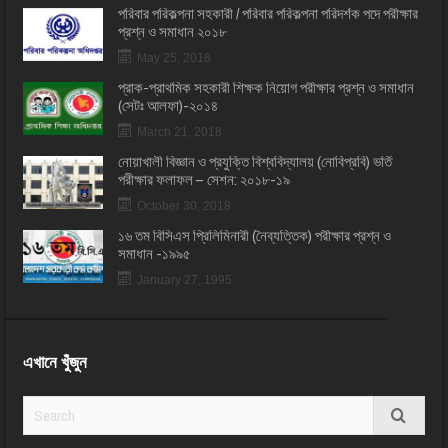
পরিবার পরিকল্পনা সহকারী / পরিবার পরিকল্পনা পরিদর্শক পদে পরীক্ষার
প্রশ্ন ও সমাধান ২০১৮
May 25, 2018
প্রাক-প্রাথমিক সহকারী শিক্ষক নিয়োগ পরীক্ষার প্রশ্ন ও সমাধান
(সেটঃ আলফা)-২০১৪
March 21, 2018
নোয়াখালী বিজ্ঞান ও প্রযুক্তি বিশ্ববিদ্যালয় (নোবিপ্রবি) ভর্তি
পরীক্ষার ফলাফল – সেশন: ২০১৮-১৯
October 30, 2018
১৬ তম বিসিএস প্রি‌লি‌মিনারী (নৈব্যত্তিক) পরীক্ষার প্রশ্ন ও
সমাধান -১৯৯৫
January 27, 1995
এখানে খুঁজুন