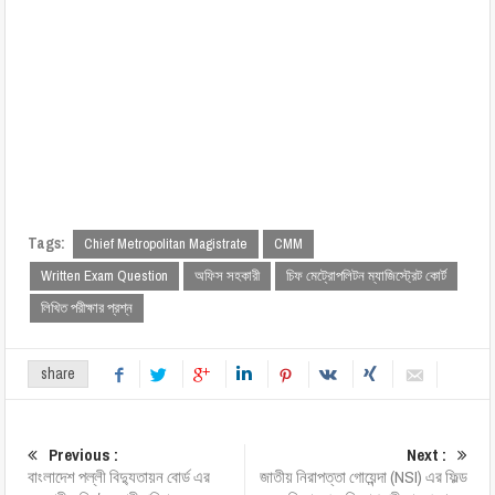
Tags:
Chief Metropolitan Magistrate
CMM
Written Exam Question
অফিস সহকারী
চিফ মেট্রোপলিটন ম্যাজিস্ট্রেট কোর্ট
লিখিত পরীক্ষার প্রশ্ন
share
Previous :
Next :
বাংলাদেশ পল্লী বিদ্যুতায়ন বোর্ড এর
জাতীয় নিরাপত্তা গোয়েন্দা (NSI) এর ফিল্ড