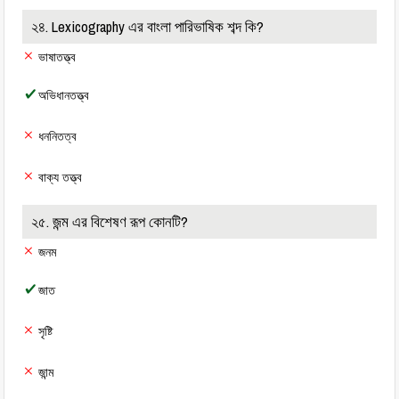
২৪. Lexicography এর বাংলা পারিভাষিক শব্দ কি?
ভাষাতত্ত্ব
অভিধানতত্ত্ব
ধননিতত্ব
বাক্য তত্ত্ব
২৫. জন্ম এর বিশেষণ রূপ কোনটি?
জনম
জাত
সৃষ্টি
জান্ম