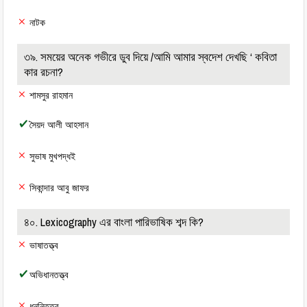
নাটক
৩৯. সময়ের অনেক গভীরে ডুব দিয়ে /আমি আমার স্বদেশ দেখছি ‘ কবিতা
কার রচনা?
শামসুর রাহমান
সৈয়দ আলী আহসান
সুভাষ মুখপদ্ধই
সিকান্দার আবু জাফর
৪০. Lexicography এর বাংলা পারিভাষিক শব্দ কি?
ভাষাতত্ত্ব
অভিধানতত্ত্ব
ধননিতত্ব