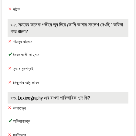
নাটক
৩৫. সময়ের অনেক গভীরে ডুব দিয়ে /আমি আমার স্বদেশ দেখছি ‘ কবিতা
কার রচনা?
শামসুর রাহমান
সৈয়দ আলী আহসান
সুভাষ মুখপদ্ধই
সিকান্দার আবু জাফর
৩৬. Lexicography এর বাংলা পারিভাষিক শব্দ কি?
ভাষাতত্ত্ব
অভিধানতত্ত্ব
ধননিতত্ব