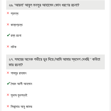
২৬. ‘আয়না’ আবুল মনসুর আহামেদ কোন ধরণের রচনা?
প্রবন্ধ
কাব্যগ্রন্থ
রম্য রচনা
নাটক
২৭. সময়ের অনেক গভীরে ডুব দিয়ে /আমি আমার স্বদেশ দেখছি ‘ কবিতা
কার রচনা?
শামসুর রাহমান
সৈয়দ আলী আহসান
সুভাষ মুখপদ্ধই
সিকান্দার আবু জাফর