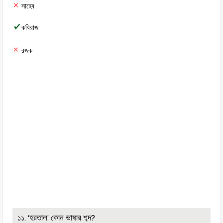
সাহেব
কবিরাজ
রজক
১১. ‘হরতাল’ কোন ভাষার শব্দ?