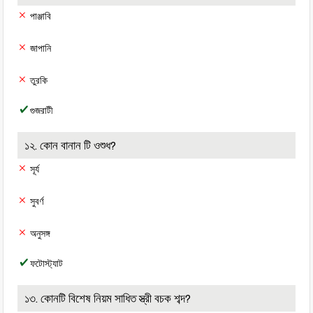
পাঞ্জাবি
জাপানি
তুরকি
গুজরাটী
১২. কোন বানান টি ওশুধ?
সূর্য
সুবর্ণ
অনুসঙ্গ
ফটোস্ট্যাট
১৩. কোনটি বিশেষ নিয়ম সাধিত স্ত্রী বচক শব্দ?