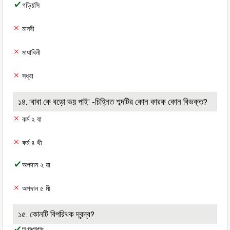
গড়িয়সি
মানবী
মাধাবিনী
সধ্বা
১৪. ‘বাবা কে বড়ো ভয় পাই’ -চিহ্নিত শব্দটির কোন কারক কোন বিভক্ত?
কর্ম ২ যা
কর্ম ৪ থী
অপদান ২ য়া
অপদান ৫ মী
১৫. কোনটি বিপরিথক দ্বন্দ্ব?