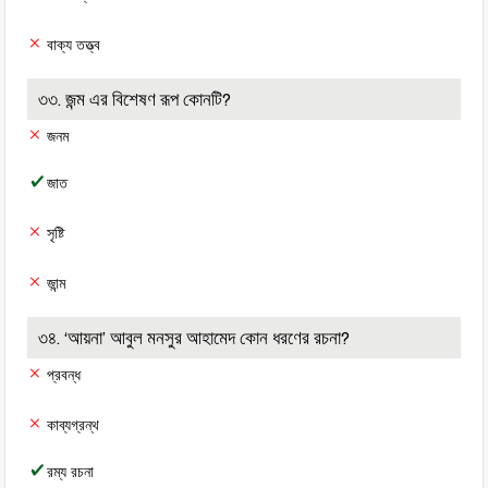
বাক্য তত্ত্ব
৩৩. জন্ম এর বিশেষণ রূপ কোনটি?
জনম
জাত
সৃষ্টি
জান্ম
৩৪. ‘আয়না’ আবুল মনসুর আহামেদ কোন ধরণের রচনা?
প্রবন্ধ
কাব্যগ্রন্থ
রম্য রচনা