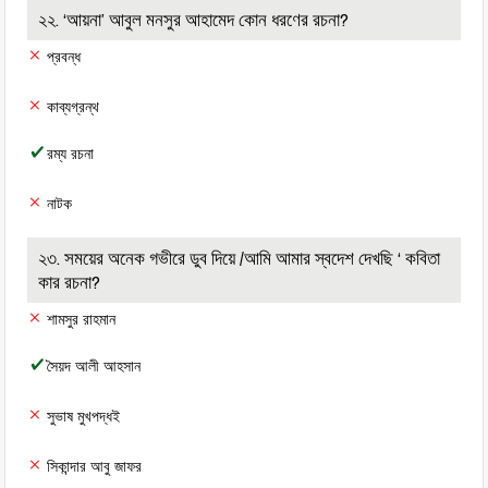
২২. ‘আয়না’ আবুল মনসুর আহামেদ কোন ধরণের রচনা?
প্রবন্ধ
কাব্যগ্রন্থ
রম্য রচনা
নাটক
২৩. সময়ের অনেক গভীরে ডুব দিয়ে /আমি আমার স্বদেশ দেখছি ‘ কবিতা
কার রচনা?
শামসুর রাহমান
সৈয়দ আলী আহসান
সুভাষ মুখপদ্ধই
সিকান্দার আবু জাফর