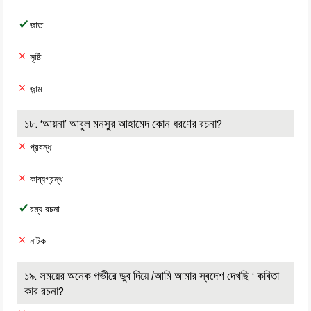
জাত
সৃষ্টি
জান্ম
১৮. ‘আয়না’ আবুল মনসুর আহামেদ কোন ধরণের রচনা?
প্রবন্ধ
কাব্যগ্রন্থ
রম্য রচনা
নাটক
১৯. সময়ের অনেক গভীরে ডুব দিয়ে /আমি আমার স্বদেশ দেখছি ‘ কবিতা
কার রচনা?