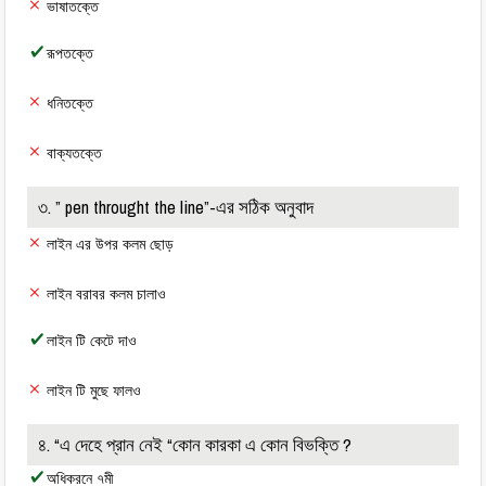
ভাষাতক্তে
রূপতক্তে
ধনিতক্তে
বাক্যতক্তে
৩. ” pen throught the line”-এর সঠিক অনুবাদ
লাইন এর উপর কলম ছোড়
লাইন বরাবর কলম চালাও
লাইন টি কেটে দাও
লাইন টি মুছে ফালও
৪. “এ দেহে প্রান নেই “কোন কারকা এ কোন বিভক্তি ?
অধিকরনে ৭মী