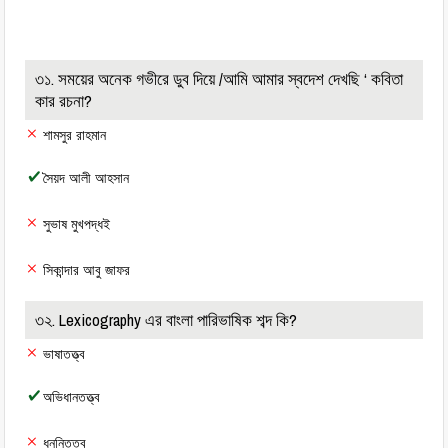
৩১. সময়ের অনেক গভীরে ডুব দিয়ে /আমি আমার স্বদেশ দেখছি ‘ কবিতা
কার রচনা?
শামসুর রাহমান
সৈয়দ আলী আহসান
সুভাষ মুখপদ্ধই
সিকান্দার আবু জাফর
৩২. Lexicography এর বাংলা পারিভাষিক শব্দ কি?
ভাষাতত্ত্ব
অভিধানতত্ত্ব
ধননিতত্ব