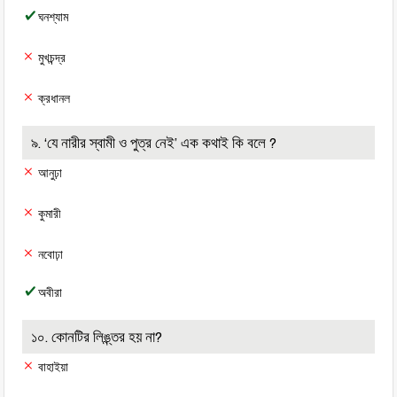
ঘনশ্যাম
মুখচন্দ্র
ক্রধানল
৯. ‘যে নারীর স্বামী ও পুত্র নেই’ এক কথাই কি বলে ?
আনুঢ়া
কুমারী
নবোঢ়া
অবীরা
১০. কোনটির লিঙ্ন্তর হয় না?
বাহাইয়া