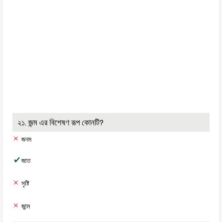
২১. জন্ম এর বিশেষণ রূপ কোনটি?
জনম
জাত
সৃষ্টি
জান্ম