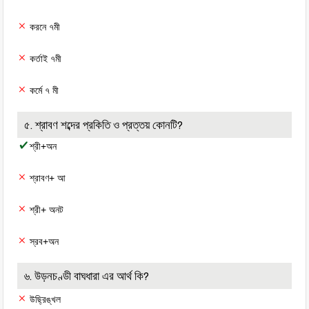
করনে ৭মী
কর্তাই ৭মী
কর্মে ৭ মী
৫. শ্রাবণ শব্দের প্রকিতি ও প্রত্তয় কোনটি?
শ্রী+অন
শ্রাবণ+ আ
শ্রী+ অনট
স্রব+অন
৬. উড়নচণ্ডী বাঘধারা এর আর্থ কি?
উছ্রিঙ্খল