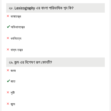
২৮. Lexicography এর বাংলা পারিভাষিক শব্দ কি?
ভাষাতত্ত্ব
অভিধানতত্ত্ব
ধননিতত্ব
বাক্য তত্ত্ব
২৯. জন্ম এর বিশেষণ রূপ কোনটি?
জনম
জাত
সৃষ্টি
জান্ম