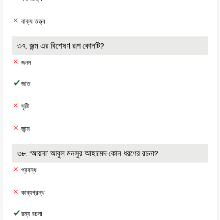
বাক্য তত্ত্ব
৩৭. জন্ম এর বিশেষণ রূপ কোনটি?
জনম
জাত
সৃষ্টি
জান্ম
৩৮. ‘আয়না’ আবুল মনসুর আহামেদ কোন ধরণের রচনা?
প্রবন্ধ
কাব্যগ্রন্থ
রম্য রচনা