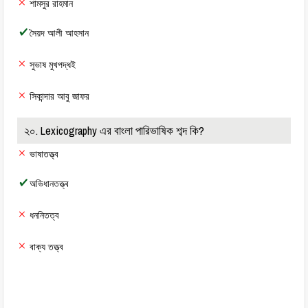
শামসুর রাহমান
সৈয়দ আলী আহসান
সুভাষ মুখপদ্ধই
সিকান্দার আবু জাফর
২০. Lexicography এর বাংলা পারিভাষিক শব্দ কি?
ভাষাতত্ত্ব
অভিধানতত্ত্ব
ধননিতত্ব
বাক্য তত্ত্ব