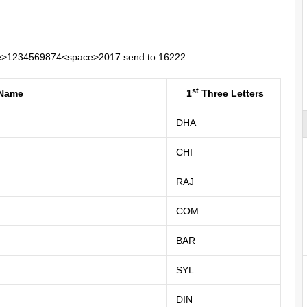
1234569874<space>2017 send to 16222
st
 Name
1
Three Letters
DHA
CHI
RAJ
COM
BAR
SYL
DIN