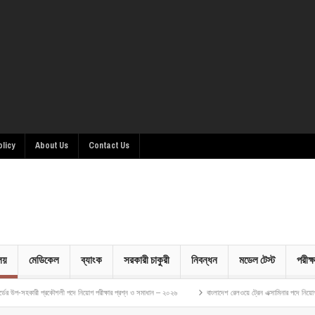
olicy
About Us
Contact Us
ালয়
মেডিকেল
ব্যাংক
সরকারী চাকুরী
নিবন্ধন
মডেল টেস্ট
পরীক্ষ
প্রকৌশলী পদে নিয়োগ পরীক্ষার প্রশ্ন ও সমাধান – ২০২৬
বাংলাদেশ রেলওয়ে ট্রেন এক্সামিনার পদে নিয়োগ পরীক্ষার প্রশ্