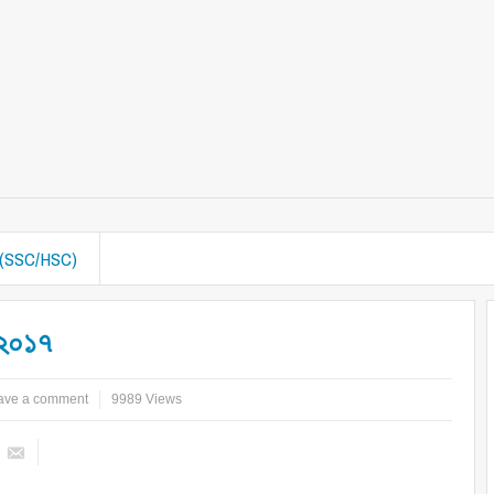
ল (SSC/HSC)
 ২০১৭
ave a comment
9989 Views