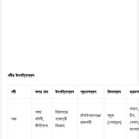
নদীর উৎপত্তিস্থল
নদী
অপর নাম
উৎপত্তিস্থল
প্রবেশস্থল
মিলনস্থল
ভ্রমণ
ভারত,
গঙ্গা/
হিমালয়ের
চাঁপাইনবাবগঞ্জ/
যমুনা
চীন,
পদ্মা
নলিনী,
গঙ্গোত্রী
রাজশাহী
(গোয়ালন্দ)
নেপাল
কীর্তিনাশা
হিমবাহ
বাংলা