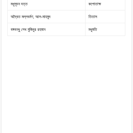
মধুসূদন দত্ত
কপোতাক্ষ
অদ্বৈত মল্লবর্মণ, আল-মাহমুদ
তিতাস
বঙ্গবন্ধু শেখ মুজিবুর রহমান
মধুমতি