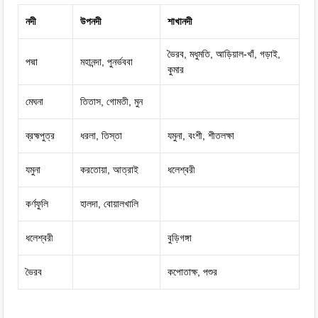
নদী
উপনদী
শাখানদী
ভৈরব, মধুমতি, আড়িয়াল-খাঁ, গড়াই,
পদ্মা
মহানন্দা, পুনর্ভববা
কুমার
মেঘনা
তিতাস, গোমতী, মুন
ব্রহ্মপুত্র
ধরলা, তিস্তা
যমুনা, বংশী, শীতলক্ষা
যমুনা
করতোয়া, আত্রাই
ধলেশ্বরী
কর্ণফুলি
হালদা, বোয়ালখালি
ধলেশ্বরী
বুড়িগঙ্গা
ভৈরব
কপোতাক্ষ, পশুর