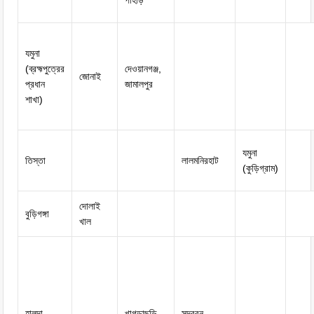
পাহাড়
যমুনা
(ব্রহ্মপুত্রের
দেওয়ানগঞ্জ,
জোনাই
প্রধান
জামালপুর
শাখা)
যমুনা
তিস্তা
লালমনিরহাট
(কুড়িগ্রাম)
দোলাই
বুড়িগঙ্গা
খাল
হালদা
খাগড়াছড়ি
সুন্দরবন