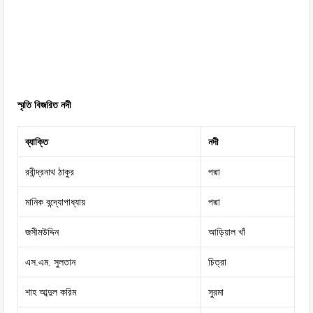
স্মৃতি বিজরিত নদী
ব্যাক্তি
নদী
রবীন্দ্রনাথ ঠাকুর
পদ্মা
মানিক বন্দ্যোপাধ্যায়
পদ্মা
জসীমউদ্দিন
আড়িয়াল খাঁ
এস.এম. সুলতান
চিত্রা
শাহ আব্দুল করিম
সুরমা