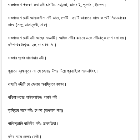
বাংলাদেশে প্রবেশ করা নদী চারটিঃ- মহানন্দা, আত্রাই, পুনর্ভরা, ট্যাঙ্গন।
বাংলাদেশে মোট আন্তঃসীমা নদী আছে ৫৭টি। ৫৪টি ভারতের সাথে ও ৩টি মিয়ানমারের
সাথে (সাঙ্গু, মাতামুহরী, নাফ)।
বাংলাদেশে মোট নদী আছেঃ ৭০০টি। অধিক নদীর কারনে একে নদীমাতৃক দেশ বলা হয়।
নদীপথের দৈর্ঘ্যঃ- ২৪,১৪০ কি.মি.।
বাংলার দুঃখঃ দামোদার নদী।
পুরাতন ব্রহ্মপুত্র নদ যে জেলার উপর দিয়ে প্রবাহিতঃ ময়মনসিংহ।
বাঙ্গালি নদীটি যে জেলায় অবস্থিতঃ বগুড়া।
পশ্চিমাঞ্চলের লাইফলাইনঃ গড়াই নদী।
ব্যক্তির নামে নদীঃ রুপসা (রূপলাল সাহ)।
পাকিস্তানি বাহিনীর নদীঃ ডাকাতিয়া।
নদীর নামে জেলাঃ ফেনী।