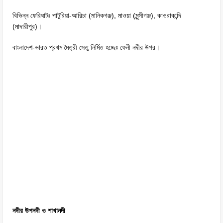
বিভিন্ন ফেরিঘাটঃ পাটুরিয়া-আরিচা (মানিকগঞ্জ), মাওয়া (মুন্সীগঞ্জ), কাওরাকান্দি
(মাদারীপুর)।
বাংলাদেশ-ভারত প্রথম মৈত্রী সেতু নির্মিত হচ্ছেঃ ফেনী নদীর উপর।
নদীর উপনদী ও শাখানদী