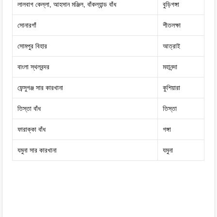
লালবাগ কেল্লা, আহসান মঞ্জিল, বাঁকল্যান্ড বাঁধ
বুড়িগঙ্গা
সোনারগাঁ
শীতলক্ষা
সোমপুর বিহার
আত্রাই
বাংলা স্থলবন্দর
মহানন্দা
ফেন্সুগঞ্জ সার কারখানা
কুশিয়ারা
তিস্তা বাঁধ
তিস্তা
ফারাক্কা বাঁধ
গঙ্গা
যমুনা সার কারখানা
যমুনা