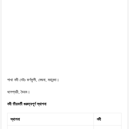
শাখা নদী নেইঃ কর্ণফুলী, মেঘনা, মহানন্দা।
ধলেশ্বরী, ভৈরব।
নদী তীরবর্তী গুরুত্বপূর্ণ স্থাপনা
স্থাপনা
নদী