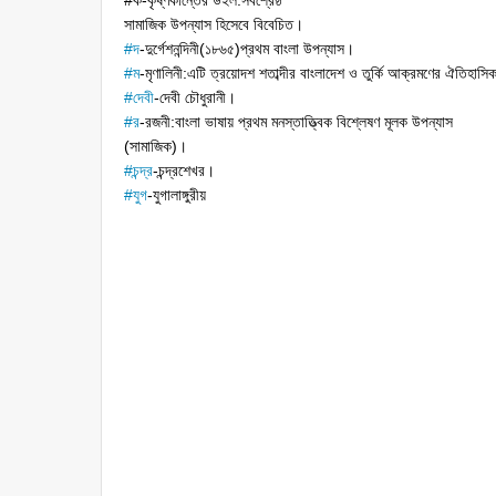
#ক-কৃষ্ণকান্তের উইল:সর্বশ্রেষ্ঠ
সামাজিক উপন্যাস হিসেবে বিবেচিত।
#
দ
-দুর্গেশনন্দিনী(১৮৬৫)প্রথম বাংলা উপন্যাস।
#
ম
-মৃণালিনী:এটি ত্রয়োদশ শতাব্দীর বাংলাদেশ ও তুর্কি আক্রমণের ঐতিহাস
#
দেবী
-দেবী চৌধুরানী।
#
র
-রজনী:বাংলা ভাষায় প্রথম মনস্তাত্ত্বিক বিশ্লেষণ মূলক উপন্যাস
(সামাজিক)।
#
চন্দ্র
-চন্দ্রশেখর।
#
যুগ
-যুগালাঙ্গুরীয়