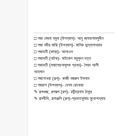
…………………………………………………
□ পদ্মা মেঘনা যমুনা (উপন্যাস)- আবু জাফরশামসুদ্দীন
□ পদ্মা নদীর মাঝি (উপন্যাস)- মানিক বন্দ্যোপাধ্যায়
□ পদ্মাবতী (কাব্য)- আলাওল
□ পদ্মাবতী (নাটক)- মাইকেল মধুসূদন দত্ত
□ পদ্মাবতী (সমালোচনামূলক গ্রন্থ)- সৈয়দ আলী
আহসান
□ পদ্মগোখরা (গল্প)- কাজী নজরুল ইসলাম
□ পদ্মরাগ (উপন্যাস)- বেগম রোকেয়া
✎ গল্পগুচ্ছ, গল্পসল্প (গল্প)- রবীন্দ্রনাথ ঠাকুর
✎ গল্পবীথি, গল্পাঞ্জলি (গল্প)-প্রভাতকুমার মুখোপাধ্যায়