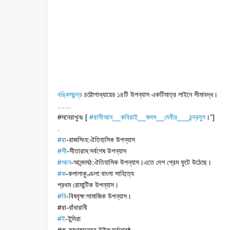
বঙ্কিমচন্দ্র
চট্টোপাধ্যায়ের ১৪টি উপন্যাস একটিমাত্র লাইনে সীমাবদ্ধ।
……
#
মনেরাখুনঃ
[
#
রাসীআন__কবিরাই__কদম__দেবীর___চন্দ্রযুগ
।”]
.
#
রা
-রাজসিংহ:ঐতিহাসিক উপন্যাস
#
সী
-সীতারাম:সর্বশেষ উপন্যাস
#
আন
-আনন্দমঠ:ঐতিহাসিক উপন্যাস।এতে দেশ প্রেম ফুটে উঠেছে।
#
ক
-কপালাকুণ্ডলা:বাংলা সাহিত্যে
প্রথম রোমান্টিক উপন্যাস।
#
বি
-বিষবৃক্ষ:সামাজিক উপন্যাস।
#রা-রাঁধারানী
#
ই
-ইন্দিরা