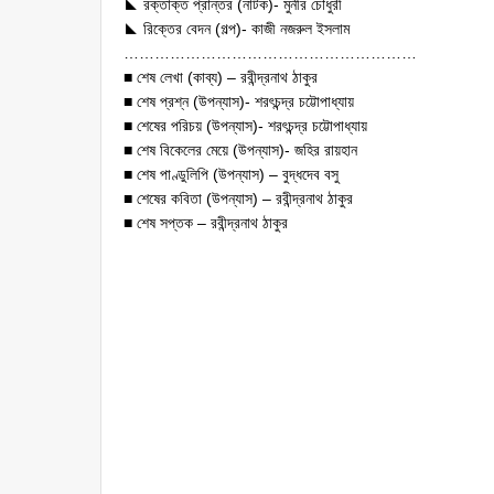
◣ রক্তাক্ত প্রান্তর (নাটক)- মুনীর চৌধুরী
◣ রিক্তের বেদন (গল্প)- কাজী নজরুল ইসলাম
…………………………………………………
■ শেষ লেখা (কাব্য) – রবীন্দ্রনাথ ঠাকুর
■ শেষ প্রশ্ন (উপন্যাস)- শরৎচন্দ্র চট্টোপাধ্যায়
■ শেষের পরিচয় (উপন্যাস)- শরৎচন্দ্র চট্টোপাধ্যায়
■ শেষ বিকেলের মেয়ে (উপন্যাস)- জহির রায়হান
■ শেষ পাণ্ডুলিপি (উপন্যাস) – বুদ্ধদেব বসু
■ শেষের কবিতা (উপন্যাস) – রবীন্দ্রনাথ ঠাকুর
■ শেষ সপ্তক – রবীন্দ্রনাথ ঠাকুর