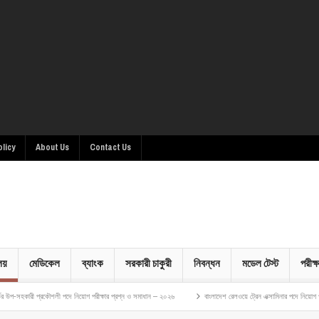
olicy
About Us
Contact Us
ালয়
মেডিকেল
ব্যাংক
সরকারী চাকুরী
নিবন্ধন
মডেল টেস্ট
পরীক্ষ
কৌশলী পদে নিয়োগ পরীক্ষার প্রশ্ন ও সমাধান – ২০২৬
বাংলাদেশ রেলওয়ে ট্রেন এক্সামিনার পদে নিয়োগ পরীক্ষার প্রশ্ন ও