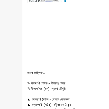
বাংলা সাহিত্য:–
✎ নীলদর্পণ (নাটক)- দীনবন্ধু মিত্র
✎ নীললোহিত (গল্প)- প্রমথ চৌধুরী
…………………………………………………
◣ রক্তরাগ (কাব্য)- গোলাম মোস্তফা
◣ রক্তকরবী (নাটক)- রবীন্দ্রনাথ ঠাকুর