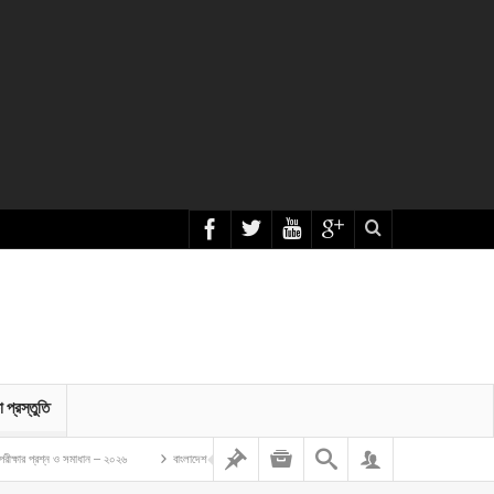
া প্রস্তুতি
 সমাধান – ২০২৬
বাংলাদেশ গম ও ভুট্টা গবেষণা ইনস্টিটিউট এর অফিস সহকারী কাম কম্পিউটার মুদ্রাক্ষরিক নিয়োগ লিখিত প