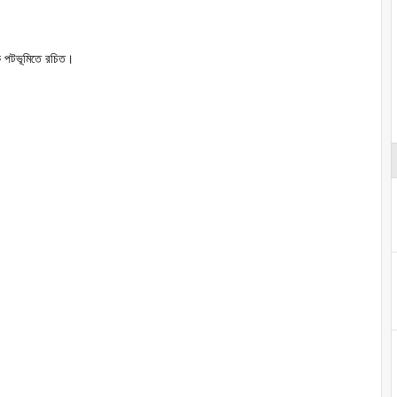
িক পটভূমিতে রচিত।