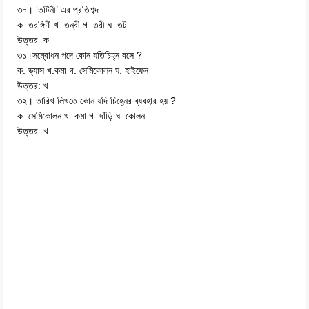
৩০। ‘তটিনী’ এর প্রতিশব্দ
ক. তরঙ্গিণী খ. তন্বী গ. তরী ঘ. তট
উত্তর: ক
৩১।সম্বোধন পদে কোন যতিচিহ্ন বসে ?
ক. ড্যাস খ.কমা গ. সেমিকোলন ঘ. হাইফেন
উত্তর: খ
৩২। তারিখ লিখতে কোন যদি চিহ্নের ব্যবহার হয় ?
ক. সেমিকোলন খ. কমা গ. দাঁড়ি ঘ. কোলন
উত্তর: খ