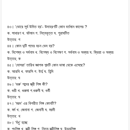
৪৩। ‘ভোরে সূর্য উদিত হয়’- উদাহরণটি কোন বর্তমান কালের ?
ক. সাধারণ খ. ঘটমান গ. নিত্যবৃত্ত ঘ. পুরাঘটিত
উত্তর: গ
৪৪। কোন দুটি পদের বচন ভেদ হয়?
ক. বিশেষ্য ও সর্বনাম খ. বিশেষ্য ও বিশেষণ গ. সর্বনাম ও অব্যয় ঘ. ক্রিয়া ও অব্যয়
উত্তর; ক
৪৫। ‘দোসরা’ তারিখ জ্ঞাপক শব্দটি কোন ভাষা থেকে এসেছে?
ক. আরবি খ. ফারসি গ. উর্দু ঘ. হিন্দি
উত্তর: ঘ
৪৬। ‘গুরু’ শব্দের স্ত্রী লিঙ্গ কী?
ক. গুরী খ. গুরুমা গ.গুরুনী ঘ. গুর্বী
উত্তর: ঘ
৪৭। ‘মরদ’ এর বিপরীত লিঙ্গ কোনটি?
ক. মর্দ খ. জেনানা গ. জেনানী ঘ. মরদী
উত্তর: খ
৪৮। ‘বঁধু’ হচ্ছে
ক. পুংলিঙ্গ খ. স্ত্রী লিঙ্গ গ. নিত্য স্ত্রীলিঙ্গ ঘ. উভয়লিঙ্গ