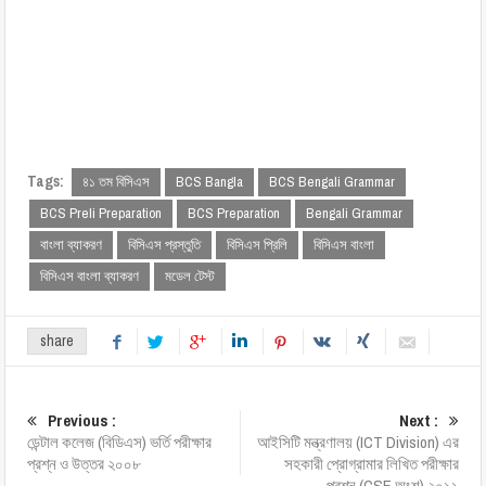
Tags:
৪১ তম বিসিএস
BCS Bangla
BCS Bengali Grammar
BCS Preli Preparation
BCS Preparation
Bengali Grammar
বাংলা ব্যাকরণ
বিসিএস প্রস্তুতি
বিসিএস প্রিলি
বিসিএস বাংলা
বিসিএস বাংলা ব্যাকরণ
মডেল টেস্ট
share
Previous :
Next :
ডেন্টাল কলেজ (বিডিএস) ভর্তি পরীক্ষার
আইসিটি মন্ত্রণালয় (ICT Division) এর
প্রশ্ন ও উত্তর ২০০৮
সহকারী প্রোগ্রামার লিখিত পরীক্ষার
প্রশ্ন (CSE অংশ) ২০১১