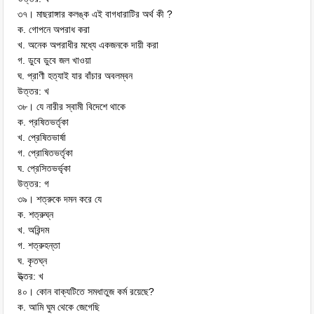
৩৭। মাছরাঙ্গার কলঙ্ক এই বাগধারাটির অর্থ কী ?
ক. গোপনে অপরাধ করা
খ. অনেক অপরাধীর মধ্যে একজনকে দায়ী করা
গ. ডুবে ডুবে জল খাওয়া
ঘ. প্রাণী হত্যাই যার বাঁচার অবলম্বন
উত্তর: খ
৩৮। যে নারীর স্বামী বিদেশে থাকে
ক. প্রষিতভর্তৃকা
খ. প্রেষিতভার্ষা
গ. প্রোষিতভর্তৃকা
ঘ. প্রেসিতভর্ভৃকা
উত্তর: গ
৩৯। শত্রুকে দমন করে যে
ক. শত্রুঘ্ন
খ. অরিন্দম
গ. শত্রুহন্তা
ঘ. কৃতঘ্ন
উ্ত্তর: খ
৪০। কোন বাক্যটিতে সমধাতুজ কর্ম রয়েছে?
ক. আমি ঘুম থেকে জেগেছি