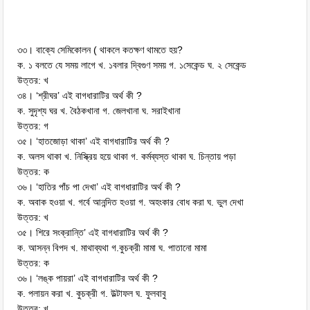
৩৩। বাক্যে সেমিকোলন ( থাকলে কতক্ষণ থামতে হয়?
ক. ১ বলতে যে সময় লাগে খ. ১বলার দ্বিগুণ সময় গ. ১সেকেন্ড ঘ. ২ সেকেন্ড
উত্তর: খ
৩৪। ‘শ্রীঘর’ এই বাগধারাটির অর্থ কী ?
ক. সুদৃশ্য ঘর খ. বৈঠকখানা গ. জেলখানা ঘ. সরাইখানা
উত্তর: গ
৩৫। ‘হাতজোড়া থাকা’ এই বাগধারাটির অর্থ কী ?
ক. অলস থাকা খ. নিস্ক্রিয় হয়ে থাকা গ. কর্মব্যস্ত থাকা ঘ. চিন্তায় পড়া
উত্তর: ক
৩৬। ‘হাতির পাঁচ পা দেখা’ এই বাগধারাটির অর্থ কী ?
ক. অবাক হওয়া খ. গর্বে আনন্দিত হওয়া গ. অহংকার বোধ করা ঘ. ভুল দেখা
উত্তর: খ
৩৫। শিরে সংক্রান্তি’ এই বাগধারাটির অর্থ কী ?
ক. আসন্ন বিপদ খ. মাথাব্যথা গ.কুচক্রী মামা ঘ. পাতানো মামা
উত্তর: ক
৩৬। ‘লঙ্ক পায়রা’ এই বাগধারাটির অর্থ কী ?
ক. পলায়ন করা খ. কুচক্রী গ. উল্টাফল ঘ. ফুলবাবু
উত্তর: খ