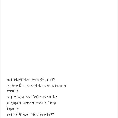
১৪। ‘খিড়কী’ শব্দের বিপরীতার্থক কোনটি?
ক. চিলেকোঠা খ. গুপ্তপথ গ. বাতায়ন ঘ. সিংহদ্বার
উত্তর: ঘ
১৫। ‘প্রচ্ছন্ন’ শব্দের বিপরীত শব্দ কোনটি?
ক. ব্যক্ত খ. আগমন গ. ভৎসনা ঘ. বিষণ্ন
উত্তর: ক
১৬। ‘প্রাচী’ শব্দের বিপরীত শব্দ কোনটি?