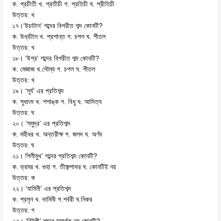
ক. প্রচীতী খ. প্রতীচী গ. প্রতিচী ঘ. প্রীতিচী
উত্তর: খ
১৭।‘উচাটান’ শব্দের বিপরীত শব্দ কোনটি?
ক. উর্ধ্বটান খ. প্রশান্ত গ. চপল ঘ. শীতল
উত্তর: খ
১৮। ‘উগ্র’ শব্দের বিপরীত শব্দ কোনটি?
ক. মেজাজ খ.সৌম্য গ. চপল ঘ. শীতল
উত্তর: খ
১৯। ‘সূর্য’ এর প্রতিশব্দ
ক. সুধাংশু খ. শশাঙ্ক গ. বিধু ঘ. আদিত্য
উত্তর: ঘ
২০। ‘সমুদ্র’ এর প্রতিশব্দ
ক. মহীধর খ. অন্তরীক্ষ গ. জলদ ঘ. অর্ণব
উত্তর: ঘ
২১। শিলীমুখ’ শব্দের প্রতিশব্দ কোনটি?
ক. ভ্রমর খ. গুহা গ. তীক্ষ্ণপাথর ঘ. কোনটিই নয়
উত্তর: ক
২২। ‘যামিনী’ এর প্রতিশব্দ
ক. প্রসৃন খ. দামিনী গ.শর্বরী ঘ.নিকর
উত্তর: গ