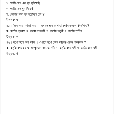
খ. আমি বেশ এক ঘুম ঘুমিয়েছি
গ. আমি বেশ ঘুম দিয়েছি
ঘ. তোমার ভাল ঘুম হয়েছিল তো ?
উত্তর: খ
৪১। ‘জল পড়ে, পাতা নড়ে । এখানে জল ও পাতা কোন কারক- বিভক্তি?
ক. কর্তায় প্রথমা খ. কর্তায় সপ্তমী গ. কর্তায় চতুর্থী ঘ. কর্তায় তৃতীয়
উত্তর: ক
৪২। দশে মিলে করি কাজ । এখানে দশে কোন কারকে কোন বিভক্তি ?
ক. কর্তৃকারকে ২য় খ. সম্প্রদান কারকে ৭মী গ. কর্তৃকারকে ৭মী ঘ. কর্তৃকারকে ৭মী
উত্তর: গ