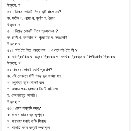
উত্তর: ঘ
৪৯। নিচের কোনটি নিত্য স্ত্রী বাচক নয়?
ক. সতীন খ. এয়ো গ. কুলটা ঘ. স্ত্রৈণ
উত্তর: ঘ
৫০। নিচের কোনটি নিত্য পুরুষবাচক ?
ক. ঢাকী খ. কবিরাজ গ. পুরোহিত ঘ. সবগুলোই
উত্তর: ঘ
৫১। ‘বই টই নিয়ে পড়তে বস’ । এখানে বই-টই কী ?
ক. যথাদ্বিরুক্তি খ. অনুচর দ্বিরুক্ত গ. সমার্থক দ্বিরুক্ত ঘ. বিপরীতার্থক দ্বিরুক্ত
উত্তর: খ
৫২।নিচের কোনটি যথার্থ প্রয়োগ?
ক. এই দোকানে খাঁটি গরুর দুধ পাওয়া যায় ।
খ. শুধুমাত্র তুমি গেলেই হবে
গ. এখানে গরু- ছাগলের বিরাট হাট বসে
ঘ. কেবলমাত্র আসছি।
উত্তর; গ
৫৩। কোন বাক্যটি শুদ্ধ?
ক. হাসান আমার ভ্রাতুষ্পুত্র
খ. সায়াহ্ণে সবাই বাড়ি ফিরছে
গ. ঘটনাটি সবার জন্যই লজ্জাস্কর