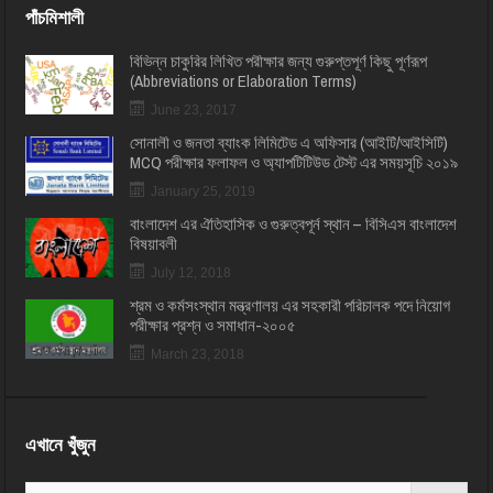
পাঁচমিশালী
বিভিন্ন চাকুরির লিখিত পরীক্ষার জন্য গুরুপ্তপূর্ণ কিছু পূর্ণরূপ
(Abbreviations or Elaboration Terms)
June 23, 2017
সোনালী ও জনতা ব্যাংক লিমিটেড এ অফিসার (আইটি/আইসিটি)
MCQ পরীক্ষার ফলাফল ও অ্যাপটিটিউড টেস্ট এর সময়সূচি ২০১৯
January 25, 2019
বাংলাদেশ এর ঐতিহাসিক ও গুরুত্বপূর্ন স্থান – বিসিএস বাংলাদেশ
বিষয়াবলী
July 12, 2018
শ্রম ও কর্মসংস্থান মন্ত্রণালয় এর সহকারী পরিচালক পদে নিয়োগ
পরীক্ষার প্রশ্ন ও সমাধান-২০০৫
March 23, 2018
এখানে খুঁজুন